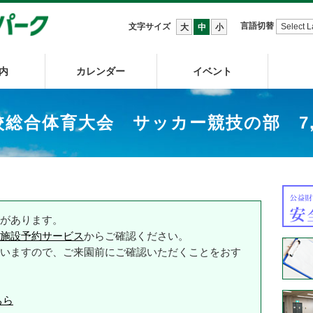
言語切替
文字サイズ
大
中
小
内
カレンダー
イベント
校総合体育大会 サッカー競技の部 7
があります。
施設予約サービス
からご確認ください。
いますので、ご来園前にご確認いただくことをおす
ちら