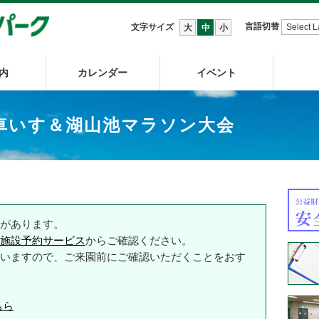
言語切替
文字サイズ
大
中
小
内
カレンダー
イベント
車いす＆湖山池マラソン大会
があります。
施設予約サービス
からご確認ください。
いますので、ご来園前にご確認いただくことをおす
ちら