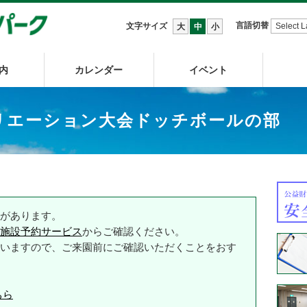
言語切替
文字サイズ
大
中
小
内
カレンダー
イベント
リエーション大会ドッチボールの部
があります。
施設予約サービス
からご確認ください。
いますので、ご来園前にご確認いただくことをおす
ちら