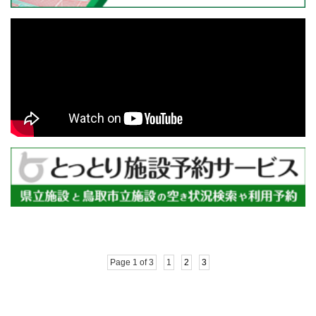
Page 1 of 3
1
2
3